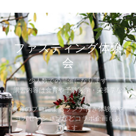
ファスティング体験
会
少人数での開催になります
講習内容は食育や予防医学・栄養学な
ど
食育のプロによるランチ付き体験会や
ヨガセッションなどコラボ企画もあ
ります